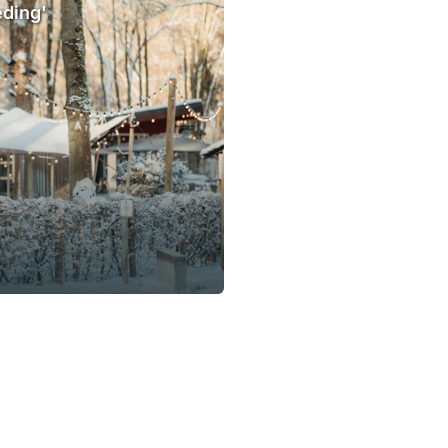
eding'