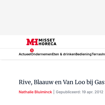
5
Actueel
Ondernemen
Eten & drinken
Bediening
Terras
I
Rive, Blaauw en Van Loo bij Ga
Nathalie Bluiminck
Gepubliceerd: 19 apr. 2012