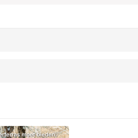
erterras moet bieden: