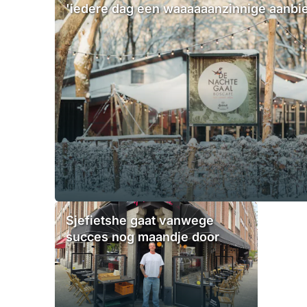
'iedere dag een waaaaaanzinnige aanbi
Sjefietshe gaat vanwege
succes nog maandje door