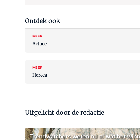
Ontdek ook
MEER
Actueel
MEER
Horeca
Uitgelicht door de redactie
Trendwatchers weten nu al wat het wint