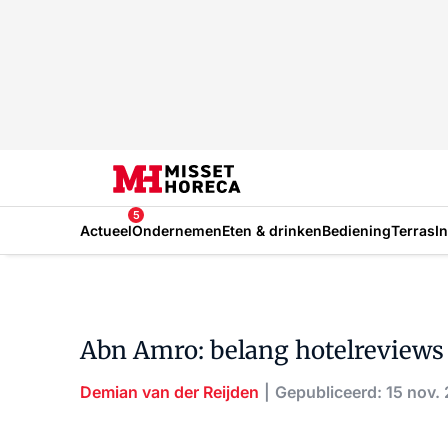
5
Actueel
Ondernemen
Eten & drinken
Bediening
Terras
I
Abn Amro: belang hotelreviews 
Demian van der Reijden
Gepubliceerd: 15 nov.