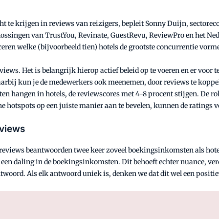
t te krijgen in reviews van reizigers, bepleit Sonny Duijn, sectore
lossingen van TrustYou, Revinate, GuestRevu, ReviewPro en het Ned
ficeren welke (bijvoorbeeld tien) hotels de grootste concurrentie vorme
ews. Het is belangrijk hierop actief beleid op te voeren en er voor t
. Daarbij kun je de medewerkers ook meenemen, door reviews te koppe
 hangen in hotels, de reviewscores met 4-8 procent stijgen. De rol 
he hotspots op een juiste manier aan te bevelen, kunnen de ratings v
eviews
reviews beantwoorden twee keer zoveel boekingsinkomsten als hotels 
 een daling in de boekingsinkomsten. Dit behoeft echter nuance, verd
woord. Als elk antwoord uniek is, denken we dat dit wel een positi