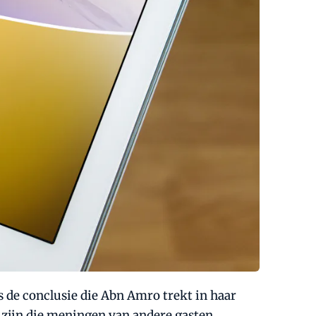
s de conclusie die Abn Amro trekt in haar
t zijn die meningen van andere gasten