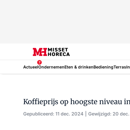
7
Actueel
Ondernemen
Eten & drinken
Bediening
Terras
I
Koffieprijs op hoogste niveau i
Gepubliceerd: 11 dec. 2024
Gewijzigd: 20 dec