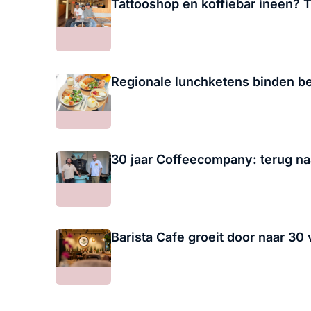
Tattooshop en koffiebar ineen? T
Regionale lunchketens binden be
30 jaar Coffeecompany: terug naa
Barista Cafe groeit door naar 30