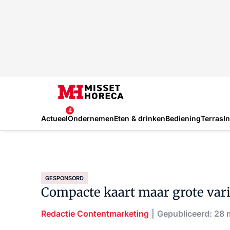
4
Actueel
Ondernemen
Eten & drinken
Bediening
Terras
I
GESPONSORD
Compacte kaart maar grote vari
Redactie Contentmarketing
Gepubliceerd: 28 