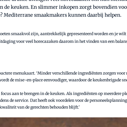
in de keuken. En slimmer inkopen zorgt bovendien vo
tie? Mediterrane smaakmakers kunnen daarbij helpen.
eten smaakvol zijn, aantrekkelijk gepresenteerd worden en je wilt j
 uitdaging voor veel horecazaken daarom in het vinden van een balan
ctere menukaart. ‘Minder verschillende ingrediënten zorgen voor m
 wordt de mise-en-place eenvoudiger, waardoor de keukenbrigade sne
r focus aan te brengen in de keuken. Als ingrediënten op meerdere 
ijdens de service. Dat heeft ook voordelen voor de personeelsplann
waliteit van de gerechten behouden blijft.'