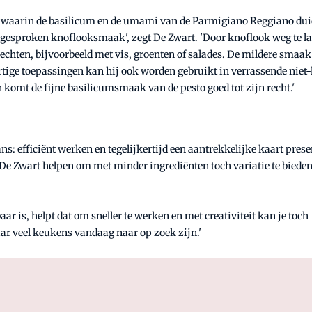
o waarin de basilicum en de umami van de Parmigiano Reggiano dui
tgesproken knoflooksmaak', zegt De Zwart. 'Door knoflook weg te l
gerechten, bijvoorbeeld met vis, groenten of salades. De mildere smaa
rtige toepassingen kan hij ook worden gebruikt in verrassende niet-
in komt de fijne basilicumsmaak van de pesto goed tot zijn recht.'
s: efficiënt werken en tegelijkertijd een aantrekkelijke kaart prese
e Zwart helpen om met minder ingrediënten toch variatie te bieden
ar is, helpt dat om sneller te werken en met creativiteit kan je toch
waar veel keukens vandaag naar op zoek zijn.'