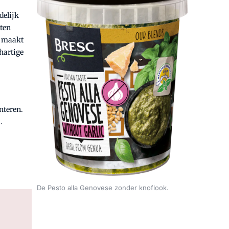
delijk
aten
k maakt
hartige
nteren.
.
De Pesto alla Genovese zonder knoflook.