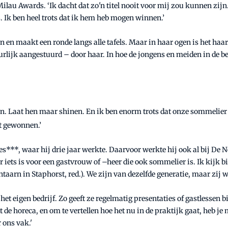
lau Awards. ‘Ik dacht dat zo'n titel nooit voor mij zou kunnen zijn. I
s. Ik ben heel trots dat ik hem heb mogen winnen.’
n en maakt een ronde langs alle tafels. Maar in haar ogen is het haar
rlijk aangestuurd – door haar. In hoe de jongens en meiden in de b
ijn. Laat hen maar shinen. En ik ben enorm trots dat onze sommelier
t gewonnen.’
**, waar hij drie jaar werkte. Daarvoor werkte hij ook al bij De Ne
 iets is voor een gastvrouw of –heer die ook sommelier is. Ik kijk 
arn in Staphorst, red.). We zijn van dezelfde generatie, maar zij w
t eigen bedrijf. Zo geeft ze regelmatig presentaties of gastlessen bi
de horeca, en om te vertellen hoe het nu in de praktijk gaat, heb je 
 ons vak.'