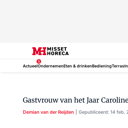
5
Actueel
Ondernemen
Eten & drinken
Bediening
Terras
I
Gastvrouw van het Jaar Caroline
Demian van der Reijden
Gepubliceerd: 14 feb.